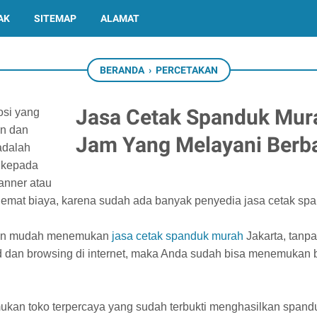
AK
SITEMAP
ALAMAT
BERANDA
›
PERCETAKAN
Jasa Cetak Spanduk Mur
si yang
an dan
Jam Yang Melayani Berb
adalah
 kepada
anner atau
emat biaya, karena sudah ada banyak penyedia jasa cetak spa
ngan mudah menemukan
jasa cetak spanduk murah
Jakarta, tanpa
d dan browsing di internet, maka Anda sudah bisa menemukan 
kan toko terpercaya yang sudah terbukti menghasilkan spand